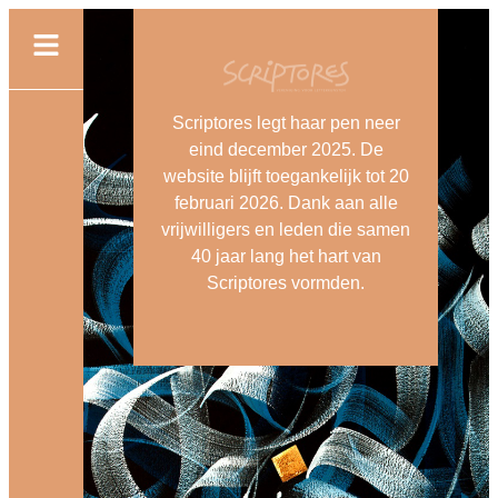
Scriptores legt haar pen neer
eind december 2025. De
website blijft toegankelijk tot 20
februari 2026. Dank aan alle
vrijwilligers en leden die samen
40 jaar lang het hart van
Scriptores vormden.